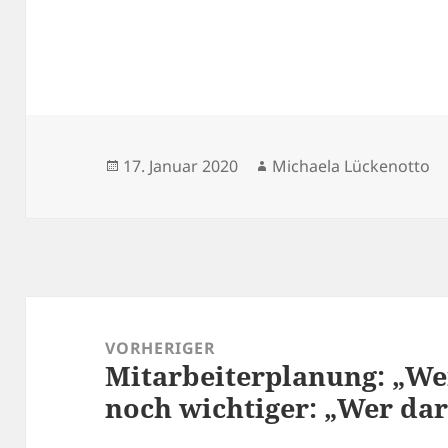
Veröffentlicht
Autor
17. Januar 2020
Michaela Lückenotto
am
Beitragsnavigation
VORHERIGER
Mitarbeiterplanung: „We
Vorheriger
noch wichtiger: „Wer dar
Beitrag: