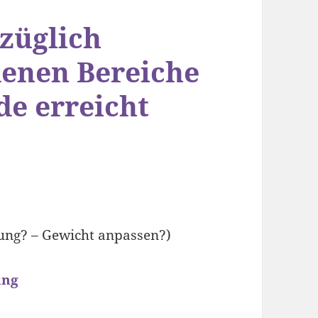
züglich
denen Bereiche
de erreicht
ung? – Gewicht anpassen?)
ung