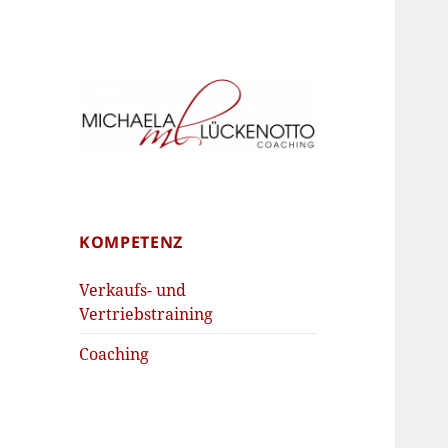
Schritt für Schritt zum Erfolg
Michaela
Lückenotto
Coaching
KOMPETENZ
Verkaufs- und
Vertriebstraining
Coaching