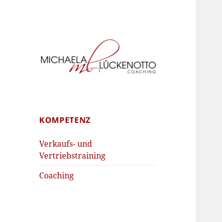
Schritt für Schritt zum Erfolg
Michaela
Lückenotto
Coaching
KOMPETENZ
Verkaufs- und
Vertriebstraining
Coaching