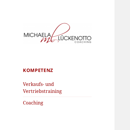
Schritt für Schritt zum Erfolg
Michaela
Lückenotto
Coaching
KOMPETENZ
Verkaufs- und
Vertriebstraining
Coaching