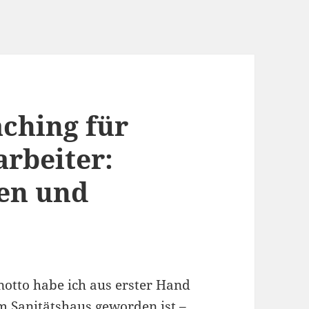
aching für
arbeiter:
en und
notto habe ich aus erster Hand
im Sanitätshaus geworden ist –