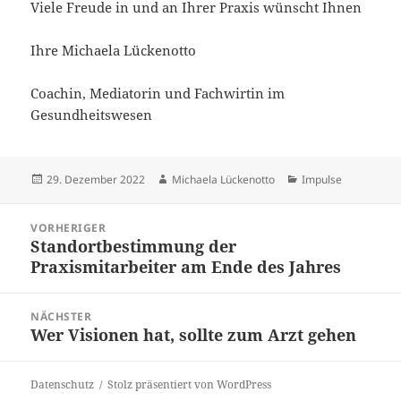
Viele Freude in und an Ihrer Praxis wünscht Ihnen
Ihre Michaela Lückenotto
Coachin, Mediatorin und Fachwirtin im
Gesundheitswesen
Veröffentlicht
Autor
Kategorien
29. Dezember 2022
Michaela Lückenotto
Impulse
am
Beitragsnavigation
VORHERIGER
Standortbestimmung der
Vorheriger
Praxismitarbeiter am Ende des Jahres
Beitrag:
NÄCHSTER
Wer Visionen hat, sollte zum Arzt gehen
Nächster
Beitrag:
Datenschutz
Stolz präsentiert von WordPress